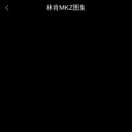
林肯MKZ图集