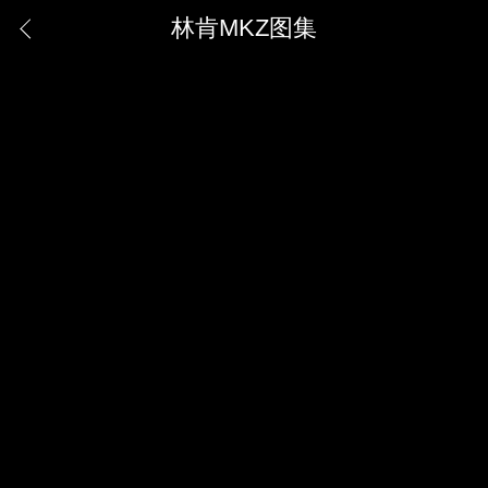
林肯MKZ图集