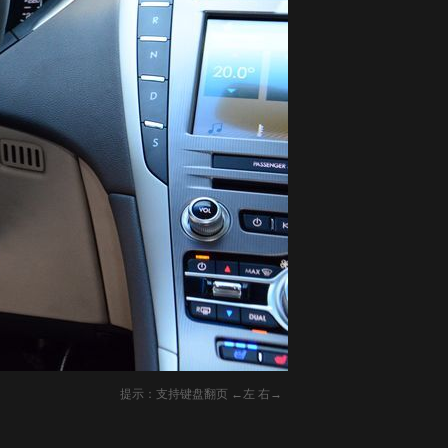
提示：支持键盘翻页 ←左 右→