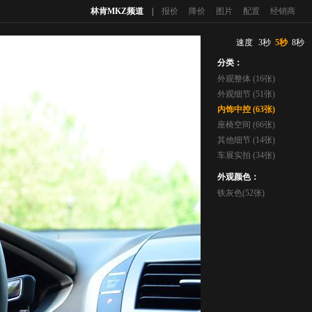
林肯MKZ频道
|
报价
降价
图片
配置
经销商
速度
3秒
5秒
8秒
分类：
外观整体 (16张)
外观细节 (51张)
内饰中控 (63张)
座椅空间 (66张)
其他细节 (14张)
车展实拍 (34张)
外观颜色：
铁灰色(52张)