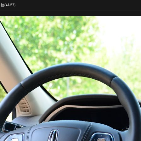
中控
(41/63)