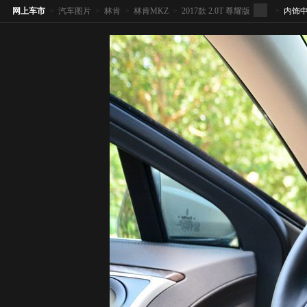
网上车市
>
汽车图片
>
林肯
>
林肯MKZ
>
2017款 2.0T 尊耀版
>
内饰