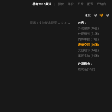
林肯MKZ频道
|
报价
降价
图片
配置
经销商
速度
3秒
5秒
8秒
分类：
提示：支持键盘翻页 ←左 右→
外观整体 (16张)
外观细节 (51张)
内饰中控 (63张)
座椅空间 (66张)
其他细节 (14张)
车展实拍 (34张)
外观颜色：
铁灰色(52张)