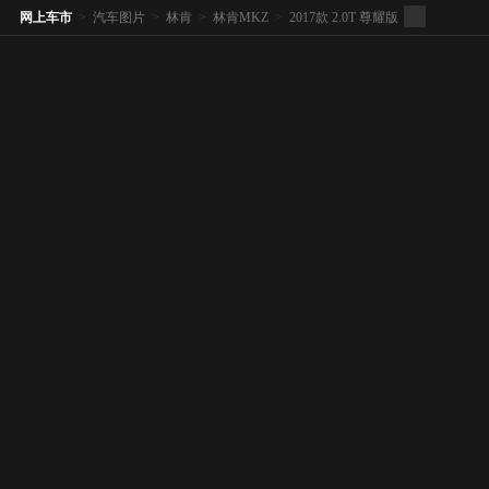
网上车市
>
汽车图片
>
林肯
>
林肯MKZ
>
2017款 2.0T 尊耀版