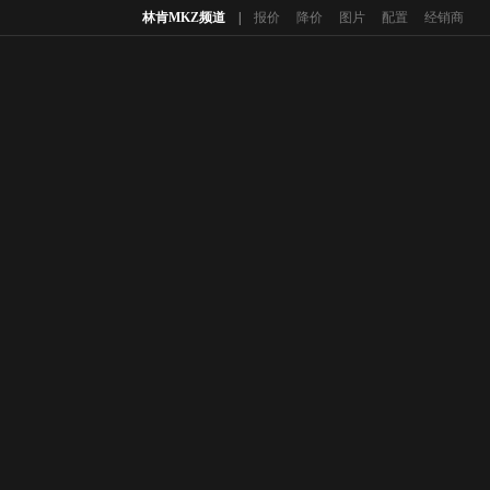
林肯MKZ频道
|
报价
降价
图片
配置
经销商