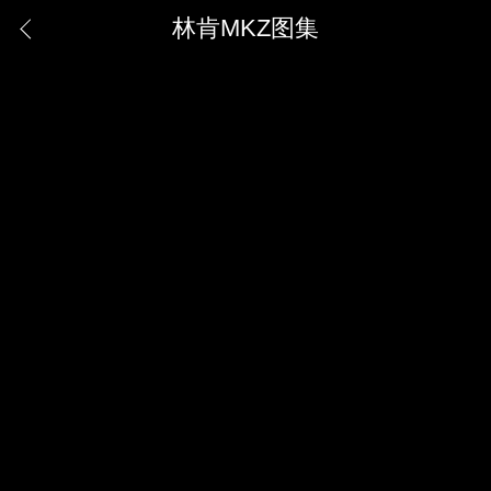
林肯MKZ图集