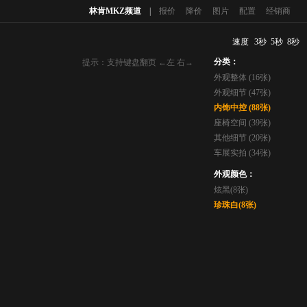
林肯MKZ频道
|
报价
降价
图片
配置
经销商
速度
3秒
5秒
8秒
分类：
提示：支持键盘翻页 ←左 右→
外观整体 (16张)
外观细节 (47张)
内饰中控 (88张)
座椅空间 (39张)
其他细节 (20张)
车展实拍 (34张)
外观颜色：
炫黑(8张)
珍珠白(8张)