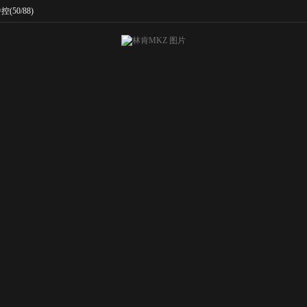
中控
(50/88)