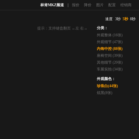
林肯MKZ频道
|
报价
降价
图片
配置
经销商
速度
3秒
5秒
8秒
分类：
提示：支持键盘翻页 ←左 右→
外观整体 (16张)
外观细节 (47张)
内饰中控 (88张)
座椅空间 (39张)
其他细节 (20张)
车展实拍 (34张)
外观颜色：
珍珠白(44张)
炫黑(8张)