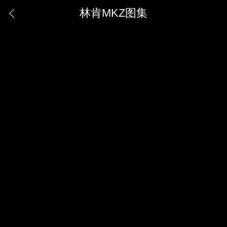
林肯MKZ图集