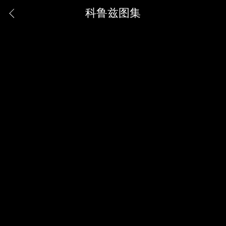
科鲁兹图集