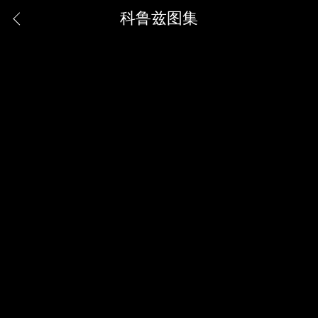
科鲁兹图集