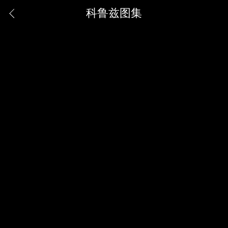
科鲁兹图集