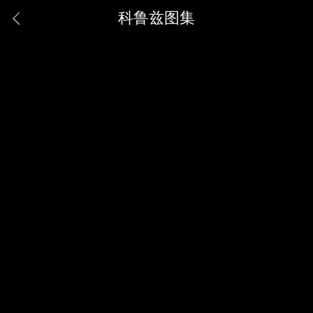
科鲁兹图集