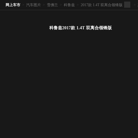
网上车市
>
汽车图片
>
雪佛兰
>
科鲁兹
>
2017款 1.4T 双离合领锋版
>
科鲁兹2017款 1.4T 双离合领锋版