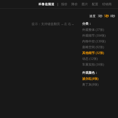
科鲁兹频道
|
报价
降价
图片
配置
经销商
速度
3秒
5秒
8秒
分类：
提示：支持键盘翻页 ←左 右→
外观整体 (37张)
外观细节 (104张)
内饰中控 (139张)
座椅空间 (92张)
其他细节 (32张)
动态 (12张)
车展实拍 (16张)
外观颜色：
波尔红(8张)
奥丁灰(8张)