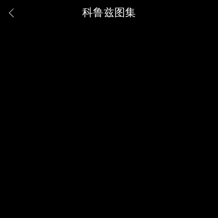
科鲁兹图集