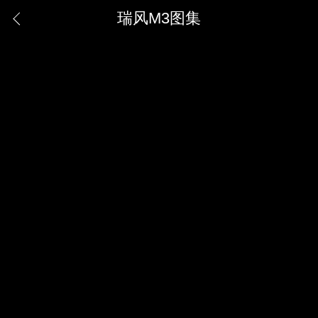
瑞风M3图集