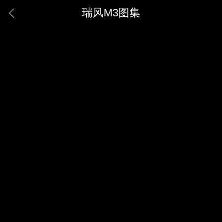
瑞风M3图集