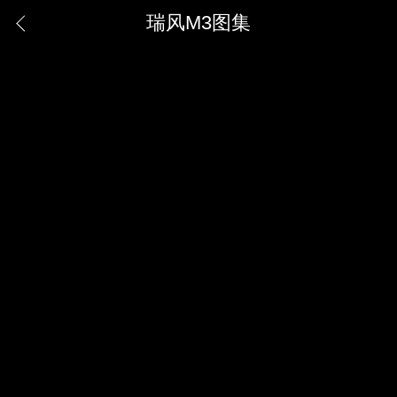
瑞风M3图集