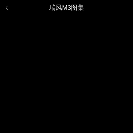
瑞风M3图集