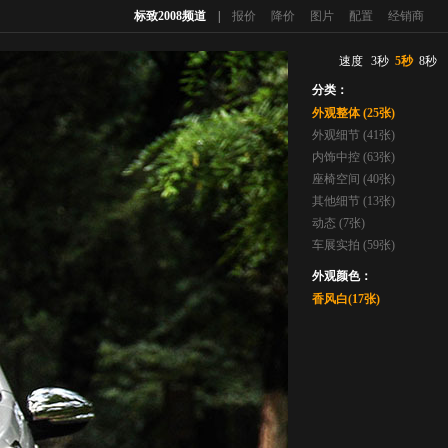
标致2008频道
|
报价
降价
图片
配置
经销商
速度
3秒
5秒
8秒
分类：
外观整体 (25张)
外观细节 (41张)
内饰中控 (63张)
座椅空间 (40张)
其他细节 (13张)
动态 (7张)
车展实拍 (59张)
外观颜色：
香风白(17张)