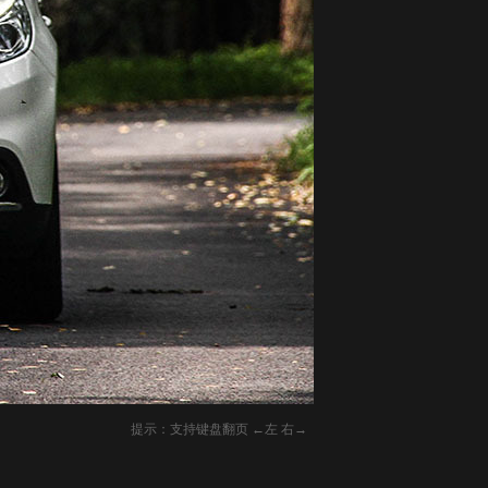
提示：支持键盘翻页 ←左 右→