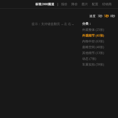
标致2008频道
|
报价
降价
图片
配置
经销商
速度
3秒
5秒
8秒
分类：
提示：支持键盘翻页 ←左 右→
外观整体 (25张)
外观细节 (41张)
内饰中控 (63张)
座椅空间 (40张)
其他细节 (13张)
动态 (7张)
车展实拍 (59张)