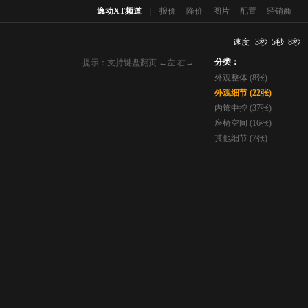
逸动XT频道
|
报价
降价
图片
配置
经销商
速度
3秒
5秒
8秒
分类：
提示：支持键盘翻页 ←左 右→
外观整体 (8张)
外观细节 (22张)
内饰中控 (37张)
座椅空间 (16张)
其他细节 (7张)