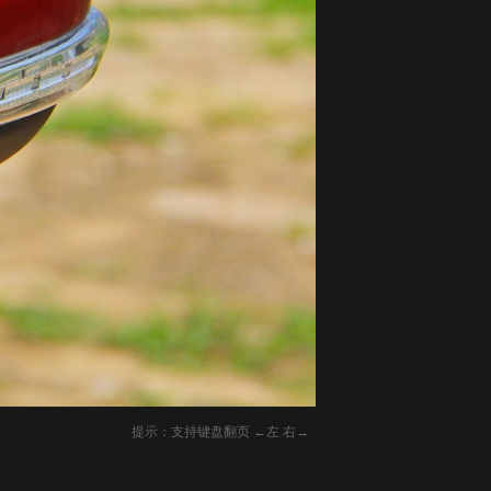
提示：支持键盘翻页 ←左 右→