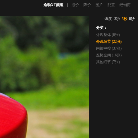
逸动XT频道
|
报价
降价
图片
配置
经销商
速度
3秒
5秒
8秒
分类：
外观整体 (8张)
外观细节 (22张)
内饰中控 (37张)
座椅空间 (16张)
其他细节 (7张)