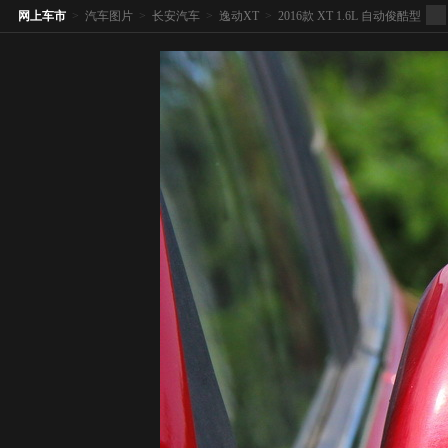
网上车市
>
汽车图片
>
长安汽车
>
逸动XT
>
2016款 XT 1.6L 自动俊酷型