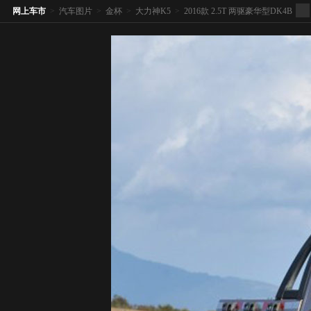
网上车市
>
汽车图片
>
金杯
>
大力神K5
>
2016款 2.5T 两驱豪华型DK4B