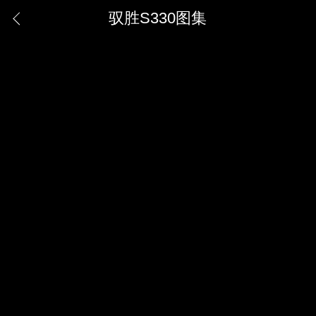
驭胜S330图集