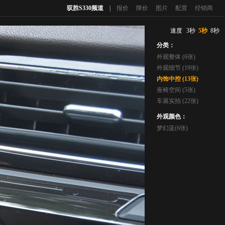
驭胜S330频道
|
报价
降价
图片
配置
经销商
速度
3秒
5秒
8秒
分类：
外观整体 (6张)
外观细节 (19张)
内饰中控 (13张)
座椅空间 (5张)
车展实拍 (22张)
外观颜色：
梦幻蓝(6张)