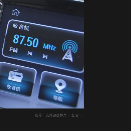
提示：支持键盘翻页 ←左 右→