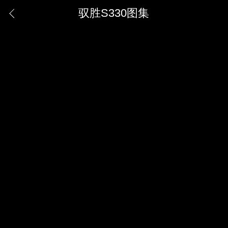
驭胜S330图集