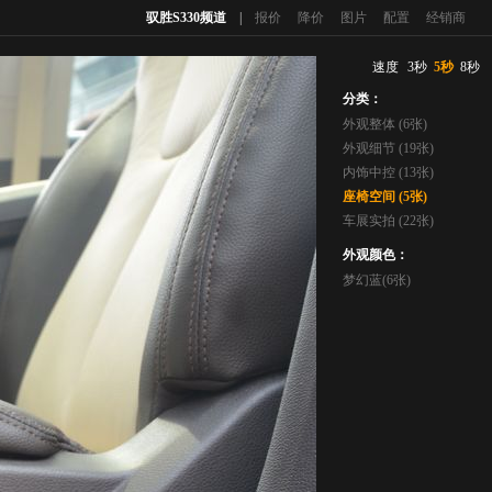
驭胜S330频道
|
报价
降价
图片
配置
经销商
速度
3秒
5秒
8秒
分类：
外观整体 (6张)
外观细节 (19张)
内饰中控 (13张)
座椅空间 (5张)
车展实拍 (22张)
外观颜色：
梦幻蓝(6张)