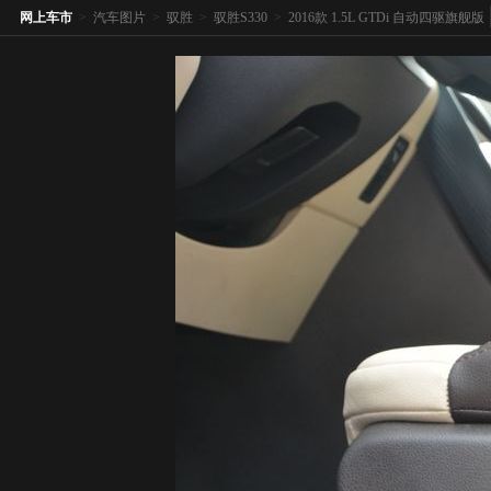
网上车市
>
汽车图片
>
驭胜
>
驭胜S330
>
2016款 1.5L GTDi 自动四驱旗舰版