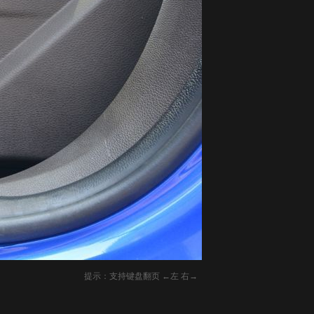
提示：支持键盘翻页 ←左 右→