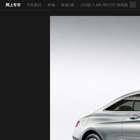
网上车市
>
汽车图片
>
奔驰
>
奔驰S级
>
2016款 S 400 4MATIC 轿跑版