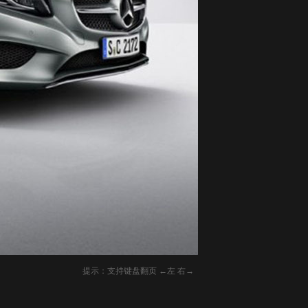
提示：支持键盘翻页 ←左 右→