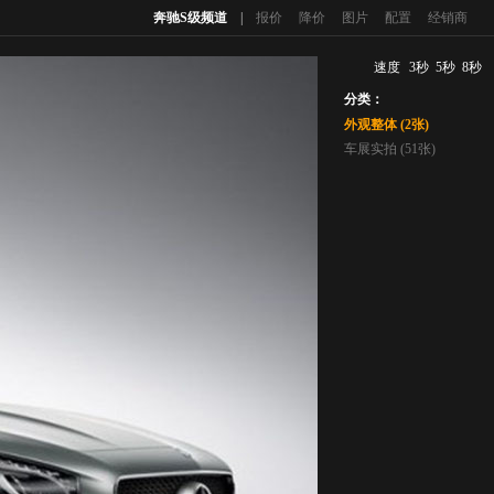
奔驰S级频道
|
报价
降价
图片
配置
经销商
速度
3秒
5秒
8秒
分类：
外观整体 (2张)
车展实拍 (51张)