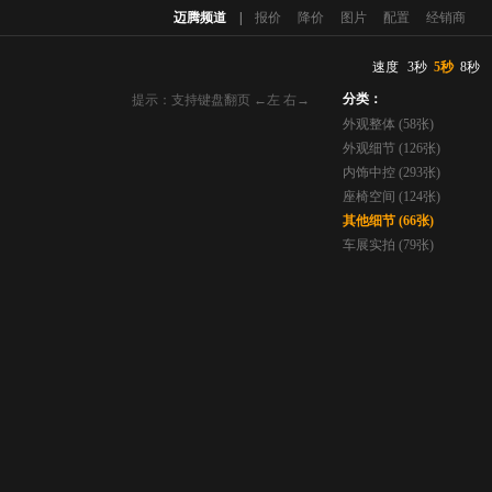
迈腾频道
|
报价
降价
图片
配置
经销商
速度
3秒
5秒
8秒
分类：
提示：支持键盘翻页 ←左 右→
外观整体 (58张)
外观细节 (126张)
内饰中控 (293张)
座椅空间 (124张)
其他细节 (66张)
车展实拍 (79张)