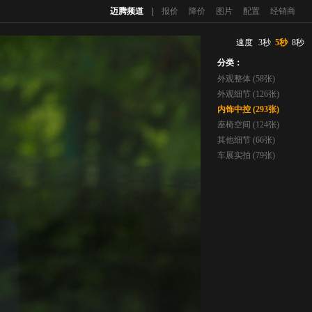
迈腾频道
|
报价
降价
图片
配置
经销商
速度
3秒
5秒
8秒
分类：
外观整体 (58张)
外观细节 (126张)
内饰中控 (293张)
座椅空间 (124张)
其他细节 (66张)
车展实拍 (79张)