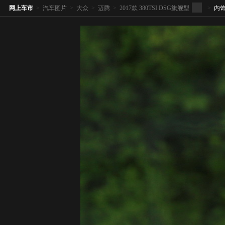
网上车市
>
汽车图片
>
大众
>
迈腾
>
2017款 380TSI DSG旗舰型
>
内