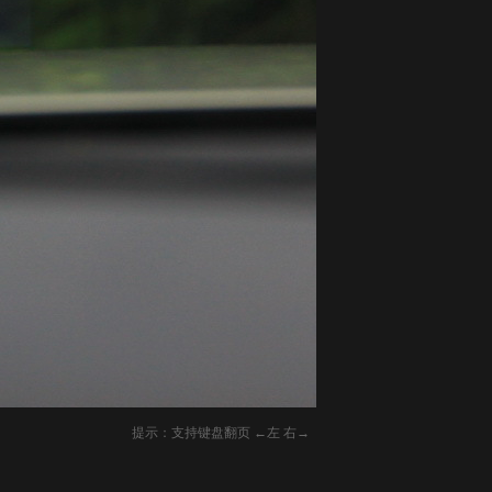
提示：支持键盘翻页 ←左 右→