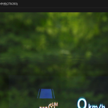
饰中控
(270/293)