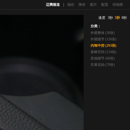
迈腾频道
|
报价
降价
图片
配置
经销商
速度
3秒
5秒
8秒
分类：
外观整体 (58张)
外观细节 (126张)
内饰中控 (293张)
座椅空间 (124张)
其他细节 (66张)
车展实拍 (79张)