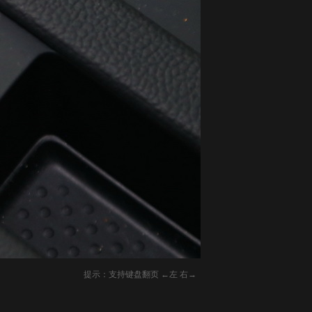
提示：支持键盘翻页 ←左 右→