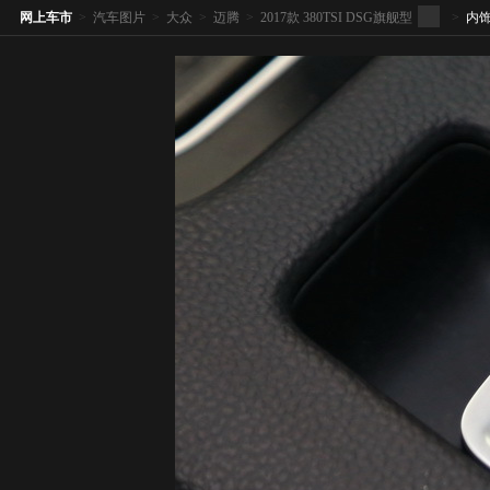
网上车市
>
汽车图片
>
大众
>
迈腾
>
2017款 380TSI DSG旗舰型
>
内