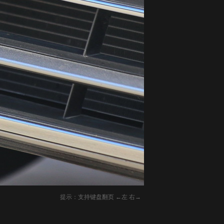
提示：支持键盘翻页 ←左 右→