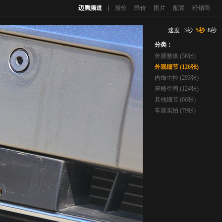
迈腾频道
|
报价
降价
图片
配置
经销商
速度
3秒
5秒
8秒
分类：
外观整体 (58张)
外观细节 (126张)
内饰中控 (293张)
座椅空间 (124张)
其他细节 (66张)
车展实拍 (79张)