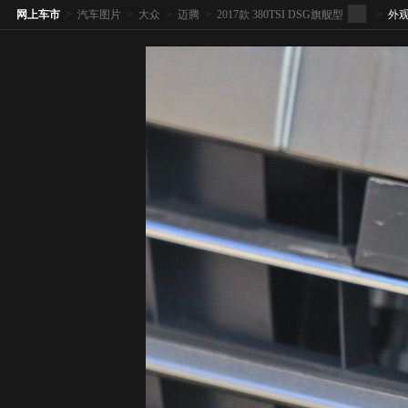
网上车市
>
汽车图片
>
大众
>
迈腾
>
2017款 380TSI DSG旗舰型
>
外