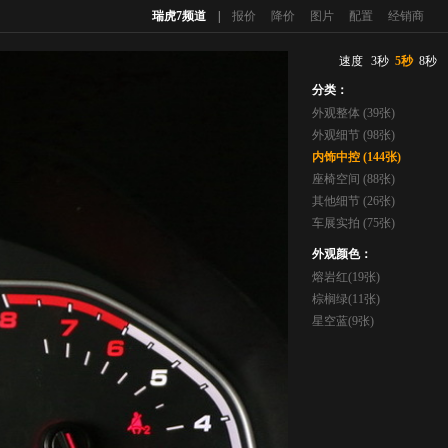
瑞虎7频道
|
报价
降价
图片
配置
经销商
速度
3秒
5秒
8秒
分类：
外观整体 (39张)
外观细节 (98张)
内饰中控 (144张)
座椅空间 (88张)
其他细节 (26张)
车展实拍 (75张)
外观颜色：
熔岩红(19张)
棕榈绿(11张)
星空蓝(9张)