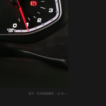
提示：支持键盘翻页 ←左 右→