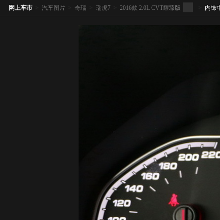
网上车市
>
汽车图片
>
奇瑞
>
瑞虎7
>
2016款 2.0L CVT耀臻版
>
内饰