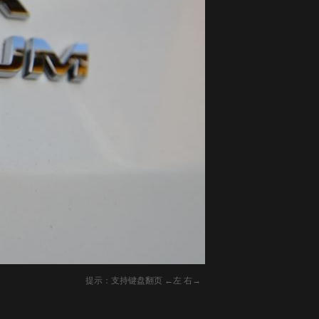
提示：支持键盘翻页 ←左 右→