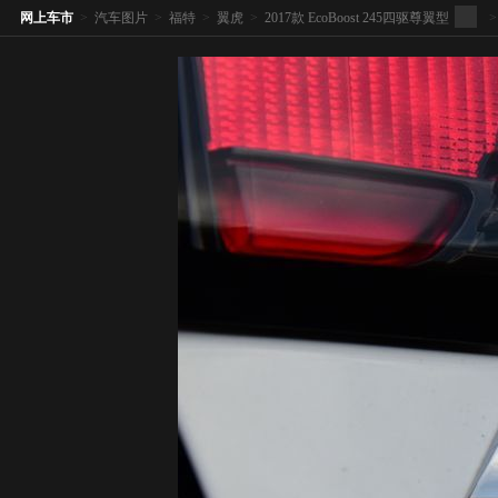
网上车市
>
汽车图片
>
福特
>
翼虎
>
2017款 EcoBoost 245四驱尊翼型
>