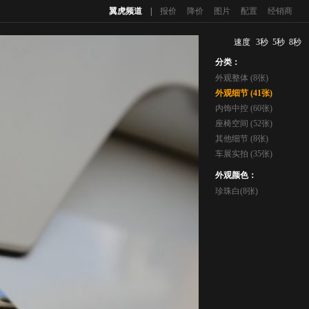
翼虎频道
|
报价
降价
图片
配置
经销商
速度
3秒
5秒
8秒
分类：
外观整体 (8张)
外观细节 (41张)
内饰中控 (60张)
座椅空间 (52张)
其他细节 (8张)
车展实拍 (35张)
外观颜色：
珍珠白(8张)