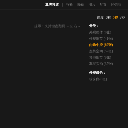
翼虎频道
|
报价
降价
图片
配置
经销商
速度
3秒
5秒
8秒
分类：
提示：支持键盘翻页 ←左 右→
外观整体 (8张)
外观细节 (41张)
内饰中控 (60张)
座椅空间 (52张)
其他细节 (8张)
车展实拍 (35张)
外观颜色：
珍珠白(8张)