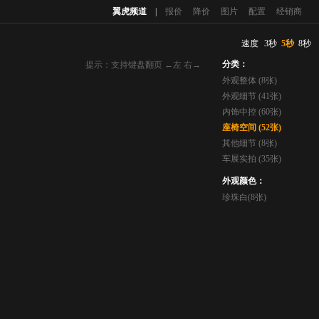
翼虎频道
|
报价
降价
图片
配置
经销商
速度
3秒
5秒
8秒
分类：
提示：支持键盘翻页 ←左 右→
外观整体 (8张)
外观细节 (41张)
内饰中控 (60张)
座椅空间 (52张)
其他细节 (8张)
车展实拍 (35张)
外观颜色：
珍珠白(8张)