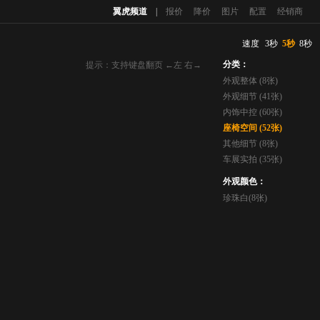
翼虎频道
|
报价
降价
图片
配置
经销商
速度
3秒
5秒
8秒
分类：
提示：支持键盘翻页 ←左 右→
外观整体 (8张)
外观细节 (41张)
内饰中控 (60张)
座椅空间 (52张)
其他细节 (8张)
车展实拍 (35张)
外观颜色：
珍珠白(8张)