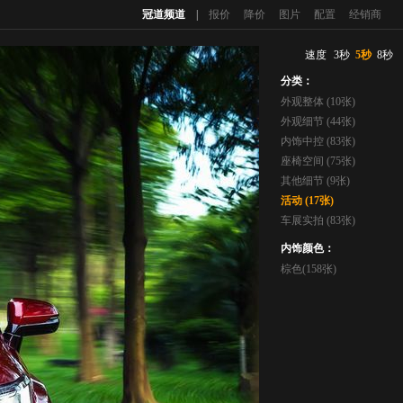
冠道频道
|
报价
降价
图片
配置
经销商
速度
3秒
5秒
8秒
分类：
外观整体 (10张)
外观细节 (44张)
内饰中控 (83张)
座椅空间 (75张)
其他细节 (9张)
活动 (17张)
车展实拍 (83张)
内饰颜色：
棕色(158张)