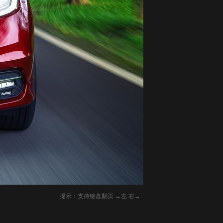
提示：支持键盘翻页 ←左 右→