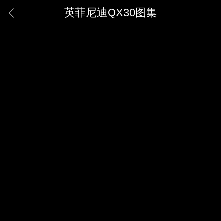
英菲尼迪QX30图集