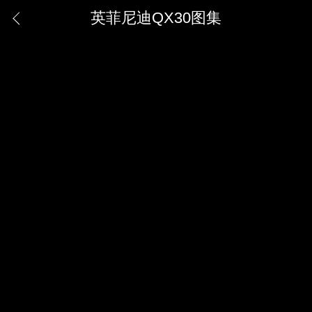
英菲尼迪QX30图集