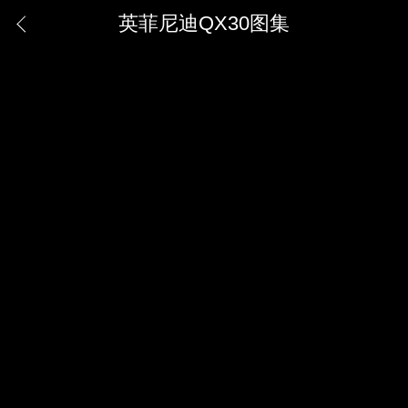
英菲尼迪QX30图集