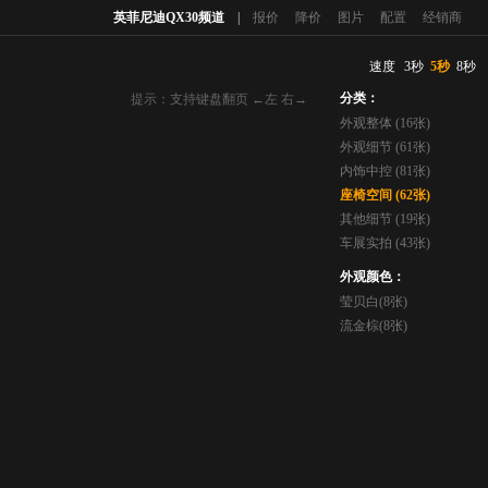
英菲尼迪QX30频道
|
报价
降价
图片
配置
经销商
速度
3秒
5秒
8秒
分类：
提示：支持键盘翻页 ←左 右→
外观整体 (16张)
外观细节 (61张)
内饰中控 (81张)
座椅空间 (62张)
其他细节 (19张)
车展实拍 (43张)
外观颜色：
莹贝白(8张)
流金棕(8张)