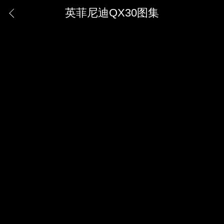
英菲尼迪QX30图集