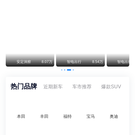
保时捷CEO证实：纯电718将复活！因为奥迪需要
保时捷新任CEO迈克尔·莱特斯最近接受德国《法兰克福汇报》采访，直接给纯电718项目吃了颗定心丸。之前外界传得沸沸扬扬，说这个项目可能推迟甚至取消，现在CEO亲自出面澄清：“关于电动718，我们已经得出结论，将会打造这款车型，因为这是经济上的最佳解决方案，也会是一款非常出色的汽车。”
阿维塔07L限时权益价21.99万起，张凌赫成首位车主
阿维塔07L今晚在杭州正式上市，全球品牌代言人张凌赫现场提车，成为这台车的第一位主人。三个版本：Elite纯电版22.99万，Max+后驱纯电版24.99万，Ultra三电机四驱版27.99万。
万
安定洞察
8.07万
智电出行
8.54万
智电出行
热门品牌
近期新车
车市推荐
爆款SUV
本田
丰田
福特
宝马
奥迪