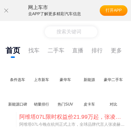
网上车市
打开APP
去APP了解更多精彩汽车信息
搜索关键词
首页
找车
二手车
直播
排行
更多
条件选车
上市新车
豪华车
新能源
豪华二手车
新能源口碑
销量排行
热门SUV
皮卡车
对比
阿维塔07L限时权益价21.99万起，张凌赫成首位车主
阿维塔07L今晚在杭州正式上市，全球品牌代言人张凌赫现场提车，成为这台车的第一位主人。三个版本：Elite纯电版22.99万，Max+后驱纯电版24.99万，Ultra三电机四驱版27.99万。