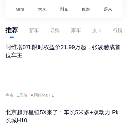
MINI
大众
别克
红旗
蔚来
推荐
新车
导购
豪车
皮卡
行情
阿维塔07L限时权益价21.99万起，张凌赫成首
位车主
卢奇
1天前
#
阿维塔07 L
北京越野星钽5X来了：车长5米多+双动力 Pk
长城H10