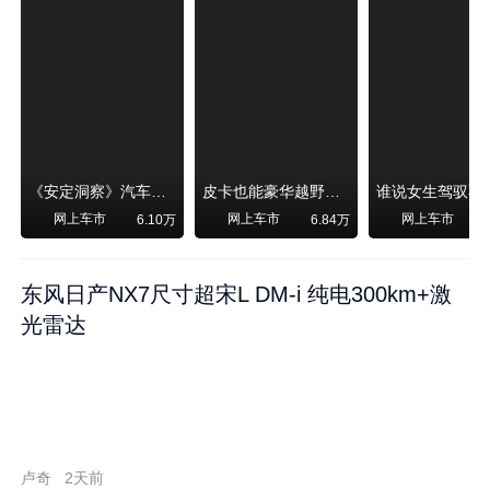
《安定洞察》汽车烧不烧油，和石油安全无关！
皮卡也能豪华越野！纵横F700上市，限时卖29.99万起
网上车市
网上车市
网上车市
6.10万
6.84万
东风日产NX7尺寸超宋L DM-i 纯电300km+激
光雷达
卢奇
2天前