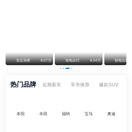
保时捷CEO证实：纯电718将复活！因为奥迪需要
保时捷新任CEO迈克尔·莱特斯最近接受德国《法兰克福汇报》采访，直接给纯电718项目吃了颗定心丸。之前外界传得沸沸扬扬，说这个项目可能推迟甚至取消，现在CEO亲自出面澄清：“关于电动718，我们已经得出结论，将会打造这款车型，因为这是经济上的最佳解决方案，也会是一款非常出色的汽车。”
阿维塔07L限时权益价21.99万起，张凌赫成首位车主
阿维塔07L今晚在杭州正式上市，全球品牌代言人张凌赫现场提车，成为这台车的第一位主人。三个版本：Elite纯电版22.99万，Max+后驱纯电版24.99万，Ultra三电机四驱版27.99万。
万
安定洞察
8.07万
智电出行
8.54万
智电出行
热门品牌
近期新车
车市推荐
爆款SUV
本田
丰田
福特
宝马
奥迪