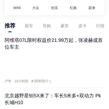
MINI
大众
别克
红旗
蔚来
推荐
新车
导购
豪车
皮卡
行情
阿维塔07L限时权益价21.99万起，张凌赫成首
位车主
卢奇
10小时前
#
阿维塔07 L
北京越野星钽5X来了：车长5米多+双动力 Pk
长城H10