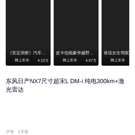
《安定洞察》汽车烧不烧油，和石油安全无关！
皮卡也能豪华越野！纵横F700上市，限时卖29.99万起
网上车市
网上车市
网上车市
4.33万
4.97万
东风日产NX7尺寸超宋L DM-i 纯电300km+激
光雷达
卢奇
1天前