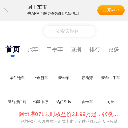
网上车市
打开APP
去APP了解更多精彩汽车信息
搜索关键词
首页
找车
二手车
直播
排行
更多
条件选车
上市新车
豪华车
新能源
豪华二手车
新能源口碑
销量排行
热门SUV
皮卡车
对比
阿维塔07L限时权益价21.99万起，张凌赫成首位车主
阿维塔07L今晚在杭州正式上市，全球品牌代言人张凌赫现场提车，成为这台车的第一位主人。三个版本：Elite纯电版22.99万，Max+后驱纯电版24.99万，Ultra三电机四驱版27.99万。