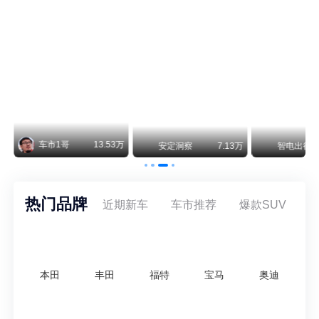
阿斯顿·马丁退出北京市场 三家门店全部关闭
曾在北京坐拥多家授权网点、稳居华北超豪华汽车市场重要一席的阿斯顿·马丁，如今彻底走完了在北京新车零售的全部征程。
不要伤了余承东的心！不内卷价格的华为，弥足珍贵！
纵观鸿蒙智行一路走来的发展路径，很难得地走出了一条和当下车市截然不同的道路：不靠降价走量、不参与低端价格厮杀，始终以技术迭代、架构创新、智能化体验升级、整车品质突破作为核心驱动力，稳步实现产品价值向上、品牌价格带稳步攀升。
万
智电出行
8.54万
智电出行
8.18万
智电出行
热门品牌
近期新车
车市推荐
爆款SUV
本田
丰田
福特
宝马
奥迪