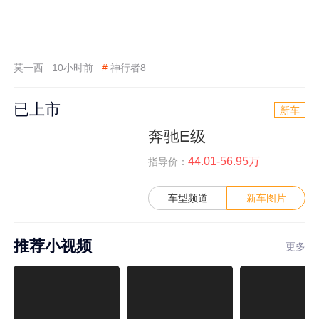
莫一西
10小时前
#
神行者8
已上市
新车
奔驰E级
44.01-56.95万
指导价：
车型频道
新车图片
推荐小视频
更多