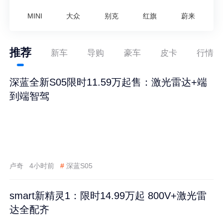
MINI
大众
别克
红旗
蔚来
推荐
新车
导购
豪车
皮卡
行情
深蓝全新S05限时11.59万起售：激光雷达+端
到端智驾
卢奇
4小时前
#
深蓝S05
smart新精灵1：限时14.99万起 800V+激光雷
达全配齐