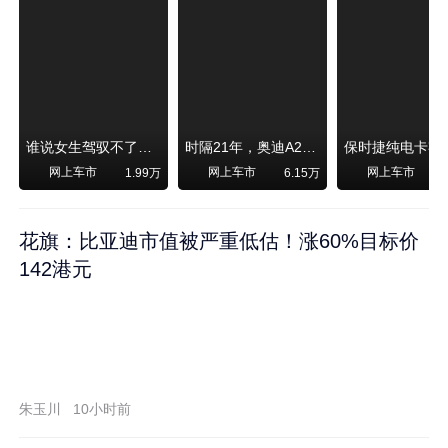
谁说女生驾驭不了大SUV？看我开问界M6驰骋坝上草原！
时隔21年，奥迪A2强势归来！
网上车市
网上车市
网上车市
1.99万
6.15万
1
花旗：比亚迪市值被严重低估！涨60%目标价
142港元
朱玉川
10小时前