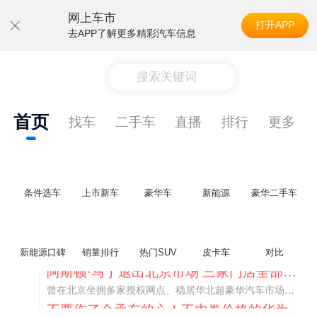
网上车市
打开APP
去APP了解更多精彩汽车信息
搜索关键词
首页
找车
二手车
直播
排行
更多
条件选车
上市新车
豪华车
新能源
豪华二手车
新能源口碑
销量排行
热门SUV
皮卡车
对比
不要伤了余承东的心！不内卷价格的华为，弥足珍贵！
纵观鸿蒙智行一路走来的发展路径，很难得地走出了一条和当下车市截然不同的道路：不靠降价走量、不参与低端价格厮杀，始终以技术迭代、架构创新、智能化体验升级、整车品质突破作为核心驱动力，稳步实现产品价值向上、品牌价格带稳步攀升。