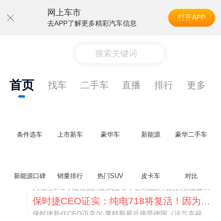
网上车市
打开APP
去APP了解更多精彩汽车信息
搜索关键词
首页
找车
二手车
直播
排行
更多
条件选车
上市新车
豪华车
新能源
豪华二手车
阿维塔07L限时权益价21.99万起，张凌赫成首位车主
新能源口碑
销量排行
热门SUV
皮卡车
对比
阿维塔07L今晚在杭州正式上市，全球品牌代言人张凌赫现场提车，成为这台车的第一位主人。三个版本：Elite纯电版22.99万，Max+后驱纯电版24.99万，Ultra三电机四驱版27.99万。
保时捷CEO证实：纯电718将复活！因为奥迪需要
保时捷新任CEO迈克尔·莱特斯最近接受德国《法兰克福汇报》采访，直接给纯电718项目吃了颗定心丸。之前外界传得沸沸扬扬，说这个项目可能推迟甚至取消，现在CEO亲自出面澄清：“关于电动718，我们已经得出结论，将会打造这款车型，因为这是经济上的最佳解决方案，也会是一款非常出色的汽车。”