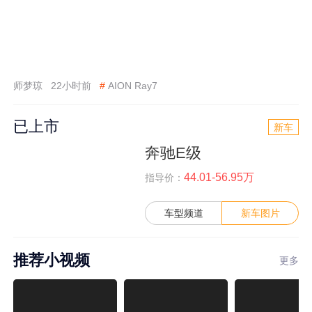
师梦琼
22小时前
#
AION Ray7
已上市
新车
奔驰E级
44.01-56.95万
指导价：
车型频道
新车图片
推荐小视频
更多