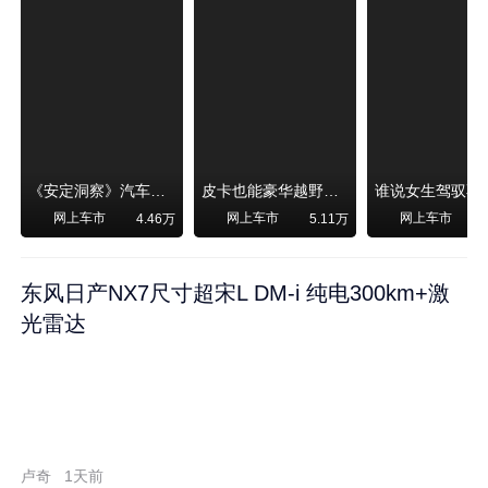
《安定洞察》汽车烧不烧油，和石油安全无关！
皮卡也能豪华越野！纵横F700上市，限时卖29.99万起
网上车市
网上车市
网上车市
4.46万
5.11万
东风日产NX7尺寸超宋L DM-i 纯电300km+激
光雷达
卢奇
1天前