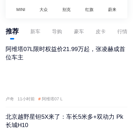
MINI
大众
别克
红旗
蔚来
推荐
新车
导购
豪车
皮卡
行情
阿维塔07L限时权益价21.99万起，张凌赫成首
位车主
卢奇
11小时前
#
阿维塔07 L
北京越野星钽5X来了：车长5米多+双动力 Pk
长城H10