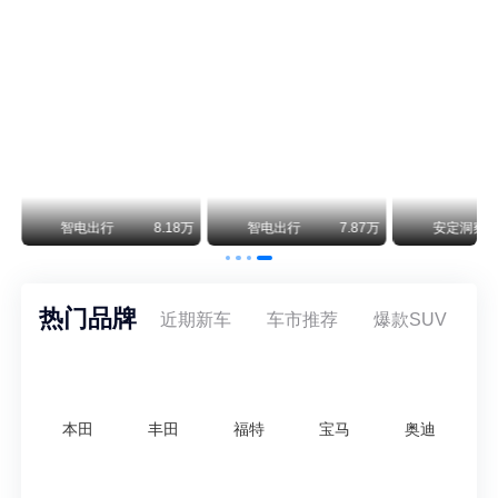
阿维塔07L限时权益价21.99万起，张凌赫成首位车主
阿维塔07L今晚在杭州正式上市，全球品牌代言人张凌赫现场提车，成为这台车的第一位主人。三个版本：Elite纯电版22.99万，Max+后驱纯电版24.99万，Ultra三电机四驱版27.99万。
万
智电出行
8.18万
智电出行
7.87万
安定洞察
热门品牌
近期新车
车市推荐
爆款SUV
本田
丰田
福特
宝马
奥迪