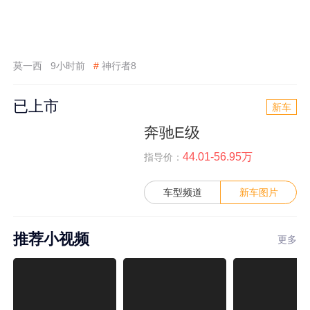
莫一西
9小时前
#
神行者8
已上市
新车
奔驰E级
44.01-56.95万
指导价：
车型频道
新车图片
推荐小视频
更多