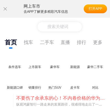
网上车市
打开APP
去APP了解更多精彩汽车信息
搜索关键词
首页
找车
二手车
直播
排行
更多
条件选车
上市新车
豪华车
新能源
豪华二手车
新能源口碑
销量排行
热门SUV
皮卡车
对比
不要伤了余承东的心！不内卷价格的华为，弥足珍贵！
纵观鸿蒙智行一路走来的发展路径，很难得地走出了一条和当下车市截然不同的道路：不靠降价走量、不参与低端价格厮杀，始终以技术迭代、架构创新、智能化体验升级、整车品质突破作为核心驱动力，稳步实现产品价值向上、品牌价格带稳步攀升。