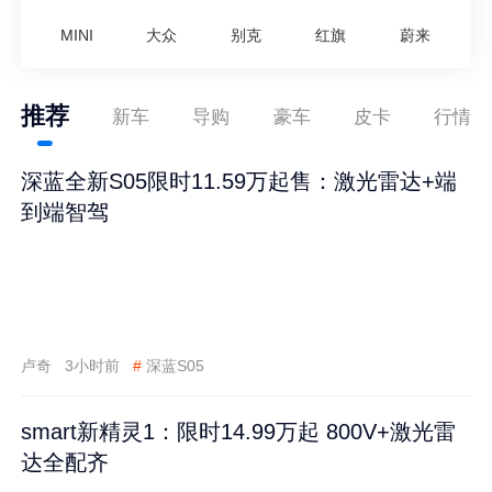
MINI
大众
别克
红旗
蔚来
推荐
新车
导购
豪车
皮卡
行情
深蓝全新S05限时11.59万起售：激光雷达+端
到端智驾
卢奇
3小时前
#
深蓝S05
smart新精灵1：限时14.99万起 800V+激光雷
达全配齐