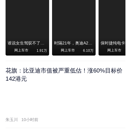
谁说女生驾驭不了大SUV？看我开问界M6驰骋坝上草原！
时隔21年，奥迪A2强势归来！
网上车市
网上车市
网上车市
1.91万
6.10万
1
花旗：比亚迪市值被严重低估！涨60%目标价
142港元
朱玉川
10小时前