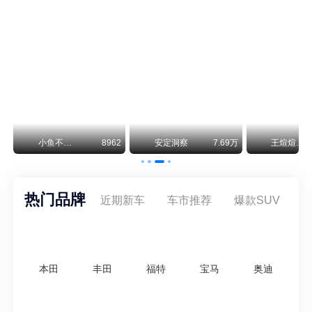
保时捷CEO证实：纯电718将复活！因为奥迪需要
保时捷新任CEO迈克尔·莱特斯最近接受德国《法兰克福汇报》采访，直接给纯电718项目吃了颗定心丸。之前外界传得沸沸扬扬，说这个项目可能推迟甚至取消，现在CEO亲自出面澄清：“关于电动718，我们已经得出结论，将会打造这款车型，因为这是经济上的最佳解决方案，也会是一款非常出色的汽车。”
神行者目标年销30万辆，要把路虎销量翻倍
路虎品牌全球一年卖多少？大约38万辆。也就是说，这个刚复活的新能源品牌，目标是干到路虎全球销量的八成。如果真能跑到30万辆，两者加起来就是68万辆——比现在路虎单独的数字，翻了接近一倍！说“再造一个路虎”，真不夸张。
万
小鱼不刹车
8962
安定洞察
7.69万
王煊煊的爱车日记
热门品牌
近期新车
车市推荐
爆款SUV
本田
丰田
福特
宝马
奥迪