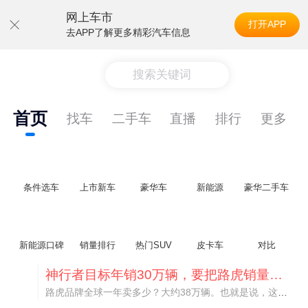
网上车市
打开APP
去APP了解更多精彩汽车信息
搜索关键词
首页
找车
二手车
直播
排行
更多
条件选车
上市新车
豪华车
新能源
豪华二手车
新能源口碑
销量排行
热门SUV
皮卡车
对比
神行者目标年销30万辆，要把路虎销量翻倍
路虎品牌全球一年卖多少？大约38万辆。也就是说，这个刚复活的新能源品牌，目标是干到路虎全球销量的八成。如果真能跑到30万辆，两者加起来就是68万辆——比现在路虎单独的数字，翻了接近一倍！说“再造一个路虎”，真不夸张。