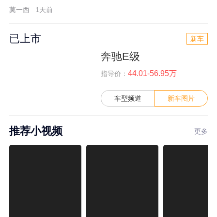
莫一西
1天前
已上市
新车
奔驰E级
44.01-56.95万
指导价：
车型频道
新车图片
推荐小视频
更多