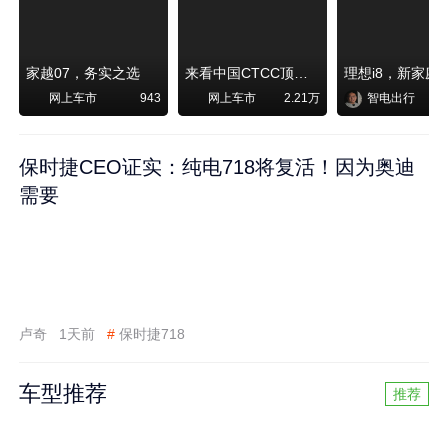
家越07，务实之选
来看中国CTCC顶级赛事艾瑞泽8 pro赛车如何脱颖而出
网上车市
网上车市
智电出行
943
2.21万
保时捷CEO证实：纯电718将复活！因为奥迪
需要
卢奇
1天前
#
保时捷718
车型推荐
推荐